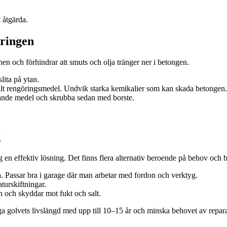
 åtgärda.
kringen
en och förhindrar att smuts och olja tränger ner i betongen.
lita på ytan.
ilt rengöringsmedel. Undvik starka kemikalier som kan skada betongen.
rande medel och skrubba sedan med borste.
g
g en effektiv lösning. Det finns flera alternativ beroende på behov och 
a. Passar bra i garage där man arbetar med fordon och verktyg.
turskiftningar.
n och skyddar mot fukt och salt.
ga golvets livslängd med upp till 10–15 år och minska behovet av repara