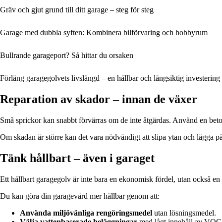
Gräv och gjut grund till ditt garage – steg för steg
Garage med dubbla syften: Kombinera bilförvaring och hobbyrum
Bullrande garageport? Så hittar du orsaken
Förläng garagegolvets livslängd – en hållbar och långsiktig investering
Reparation av skador – innan de växer
Små sprickor kan snabbt förvärras om de inte åtgärdas. Använd en betongr
Om skadan är större kan det vara nödvändigt att slipa ytan och lägga på 
Tänk hållbart – även i garaget
Ett hållbart garagegolv är inte bara en ekonomisk fördel, utan också en 
Du kan göra din garagevård mer hållbar genom att:
Använda miljövänliga rengöringsmedel
utan lösningsmedel.
Välja vattenbaserade beläggningar
med lågt innehåll av VOC (