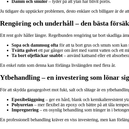
Damm och smulor
– tyder på att ytan har blivit porös.
Ju tidigare du upptäcker problemen, desto enklare och billigare är de att
Rengöring och underhåll – den bästa försä
Ett rent golv håller längre. Regelbunden rengöring tar bort skadliga ämn
Sopa och dammsug ofta
för att ta bort grus och smuts som kan s
Tvätta golvet
ett par gånger om året med varmt vatten och ett m
Ta bort oljefläckar snabbt
– använd kattsand eller ett absorbe
En enkel rutin som denna kan förlänga livslängden med flera år.
Ytbehandling – en investering som lönar si
För att skydda garagegolvet mot fukt, salt och slitage är en ytbehandlin
Epoxibeläggning
– ger en hård, blank och kemikalieresistent yt
Polyuretan
– mer flexibel än epoxy och bättre på att tåla tempera
Impregnering
– en osynlig behandling som tränger in i betonge
En professionell behandling kräver en viss investering, men kan förlän