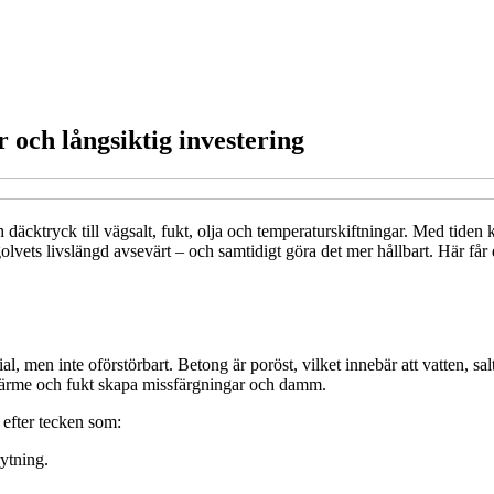
r och långsiktig investering
h däcktryck till vägsalt, fukt, olja och temperaturskiftningar. Med tiden
vets livslängd avsevärt – och samtidigt göra det mer hållbart. Här får du
rial, men inte oförstörbart. Betong är poröst, vilket innebär att vatten, 
 värme och fukt skapa missfärgningar och damm.
k efter tecken som:
ytning.