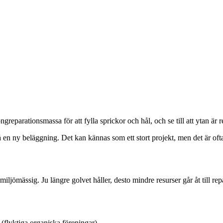
eparationsmassa för att fylla sprickor och hål, och se till att ytan är r
en ny beläggning. Det kan kännas som ett stort projekt, men det är ofta b
miljömässig. Ju längre golvet håller, desto mindre resurser går åt till r
flyktiga organiska föreningar).