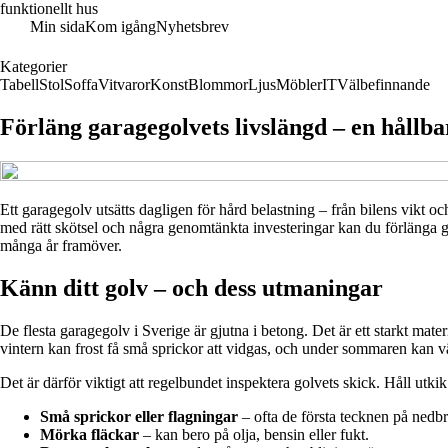
funktionellt hus
Min sida
Kom igång
Nyhetsbrev
Kategorier
Tabell
Stol
Soffa
Vitvaror
Konst
Blommor
Ljus
Möbler
IT
Välbefinnande
Förläng garagegolvets livslängd – en hållba
Ett garagegolv utsätts dagligen för hård belastning – från bilens vikt oc
med rätt skötsel och några genomtänkta investeringar kan du förlänga gol
många år framöver.
Känn ditt golv – och dess utmaningar
De flesta garagegolv i Sverige är gjutna i betong. Det är ett starkt mate
vintern kan frost få små sprickor att vidgas, och under sommaren kan
Det är därför viktigt att regelbundet inspektera golvets skick. Håll utki
Små sprickor eller flagningar
– ofta de första tecknen på nedbr
Mörka fläckar
– kan bero på olja, bensin eller fukt.