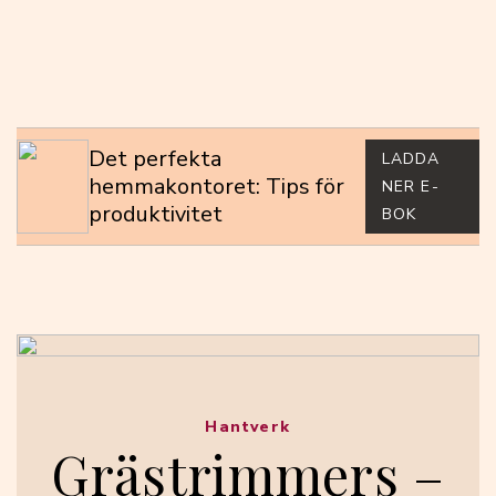
Det perfekta
LADDA
hemmakontoret: Tips för
NER E-
produktivitet
BOK
Hantverk
Grästrimmers –