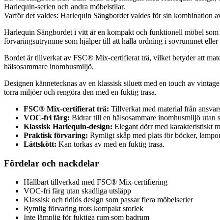
Harlequin-serien och andra möbelstilar.
Varför det valdes: Harlequin Sängbordet valdes för sin kombination av 
Harlequin Sängbordet i vitt är en kompakt och funktionell möbel som g
förvaringsutrymme som hjälper till att hålla ordning i sovrummet elle
Bordet är tillverkat av FSC® Mix-certifierat trä, vilket betyder att ma
hälsosammare inomhusmiljö.
Designen kännetecknas av en klassisk siluett med en touch av vintage
torra miljöer och rengöra den med en fuktig trasa.
FSC® Mix-certifierat trä:
Tillverkat med material från ansvars
VOC-fri färg:
Bidrar till en hälsosammare inomhusmiljö utan s
Klassisk Harlequin-design:
Elegant dörr med karakteristiskt m
Praktisk förvaring:
Rymligt skåp med plats för böcker, lampor
Lättskött:
Kan torkas av med en fuktig trasa.
Fördelar och nackdelar
Hållbart tillverkad med FSC® Mix-certifiering
VOC-fri färg utan skadliga utsläpp
Klassisk och tidlös design som passar flera möbelserier
Rymlig förvaring trots kompakt storlek
Inte lämplig för fuktiga rum som badrum