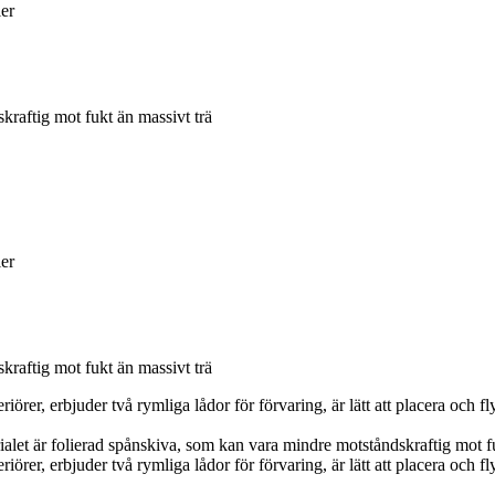
ler
kraftig mot fukt än massivt trä
ler
kraftig mot fukt än massivt trä
örer, erbjuder två rymliga lådor för förvaring, är lätt att placera och fly
let är folierad spånskiva, som kan vara mindre motståndskraftig mot fu
örer, erbjuder två rymliga lådor för förvaring, är lätt att placera och fly