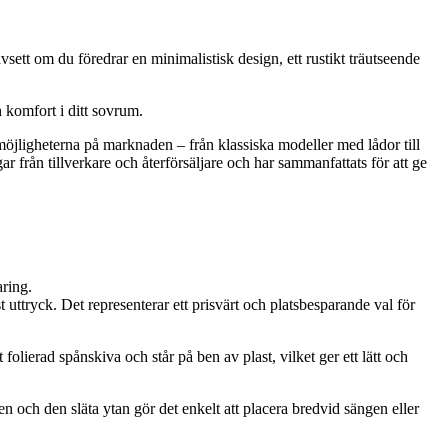
sett om du föredrar en minimalistisk design, ett rustikt träutseende
h komfort i ditt sovrum.
a möjligheterna på marknaden – från klassiska modeller med lådor till
 från tillverkare och återförsäljare och har sammanfattats för att ge
aring.
ttryck. Det representerar ett prisvärt och platsbesparande val för
lierad spånskiva och står på ben av plast, vilket ger ett lätt och
 och den släta ytan gör det enkelt att placera bredvid sängen eller