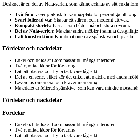
Designet är en del av Naia-serien, som kännetecknas av sitt enkla f
Två lådor:
Ger praktisk förvaringsplats för personliga tillhörigh
Svart folierad yta:
Skapar ett stilrent och modernt uttryck.
Kompakt storlek:
Passar bra i både små och stora sovrum.
Del av Naia-serien:
Matchar andra möbler i samma designlinje
Lätt konstruktion:
Kombinationen av spånskiva och plastben gö
Fördelar och nackdelar
Enkel och tidlös stil som passar till många interiörer
Två rymliga lådor för förvaring
Lätt att placera och flytta tack vare låg vikt
Del av en serie, vilket gör det enkelt att matcha med andra möb
Levereras omonterat och kräver montering
Materialet är folierad spånskiva, som kan vara mindre motstånds
Fördelar och nackdelar
Fördelar
Enkel och tidlös stil som passar till många interiörer
Två rymliga lådor för förvaring
Lätt att placera och flytta tack vare låg vikt