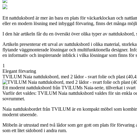
Ett nattduksbord är mer än bara en plats för väckarklockan och nattlam
eller en modern lösning med inbyggd förvaring, finns det många möjlig
I den här artikeln får du en översikt över olika typer av nattduksbord, 
Artikeln presenterar ett urval av nattduksbord i olika material, storle
flytande väggmonterade lösningar och multifunktionella designer. Infor
en informativ och inspirerande inblick i vilka lösningar som finns för
1
Elegant förvaring
TVILUM Naia nattduksbord, med 2 lådor - svart folie och plast (40,
Ett modernt nattduksbord från TVILUMs Naia-serie, tillverkat i svart 
Varför det valdes: TVILUM Naia nattduksbord valdes för sin enkla och 
sovrummet.
Naia nattduksbordet från TVILUM är en kompakt möbel som kombinerar fun
modernt utseende.
Möbeln är utrustad med två lådor som ger gott om plats för förvaring 
som ett litet sidobord i andra rum.