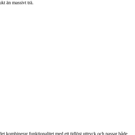
kt än massivt trä.
 kombinerar funktionalitet med ett tidlöst uttryck och passar både