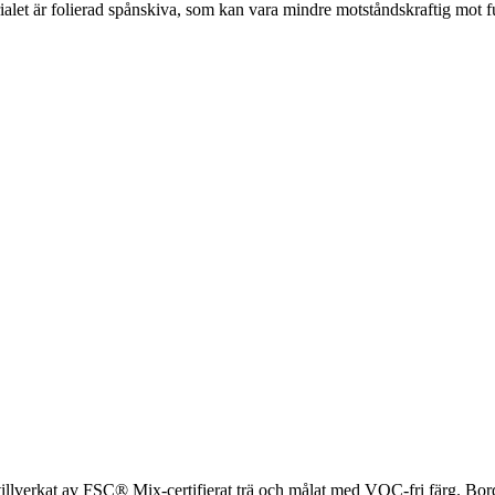
let är folierad spånskiva, som kan vara mindre motståndskraftig mot fu
verkat av FSC® Mix-certifierat trä och målat med VOC-fri färg. Bordet