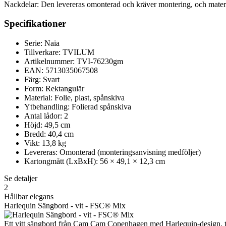
Nackdelar: Den levereras omonterad och kräver montering, och materia
Specifikationer
Serie: Naia
Tillverkare: TVILUM
Artikelnummer: TVI-76230gm
EAN: 5713035067508
Färg: Svart
Form: Rektangulär
Material: Folie, plast, spånskiva
Ytbehandling: Folierad spånskiva
Antal lådor: 2
Höjd: 49,5 cm
Bredd: 40,4 cm
Vikt: 13,8 kg
Levereras: Omonterad (monteringsanvisning medföljer)
Kartongmått (LxBxH): 56 × 49,1 × 12,3 cm
Se detaljer
2
Hållbar elegans
Harlequin Sängbord - vit - FSC® Mix
Ett vitt sängbord från Cam Cam Copenhagen med Harlequin-design, till