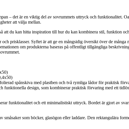
pan – det är en viktig del av sovrummets uttryck och funktionalitet. Oav
heter att välja mellan.
så att du kan hitta inspiration till hur du kan kombinera stil, funktion oc
kar och prisklasser. Syftet är att ge en mångsidig översikt över de mång
mationen om produkterna baseras på offentligt tillgängliga beskrivningar
 sovrummet.
4x50)
folierad spånskiva med plastben och två rymliga lådor för praktisk förv
funktionella design, som kombinerar praktisk förvaring med ett tidlöst u
ktionalitet och ett minimalistiskt uttryck. Bordet är gjort av svart fo
av småsaker som böcker, glasögon eller laddare. Den rektangulära formen