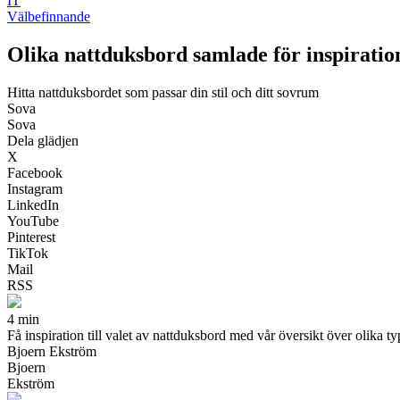
IT
Välbefinnande
Olika nattduksbord samlade för inspiratio
Hitta nattduksbordet som passar din stil och ditt sovrum
Sova
Sova
Dela glädjen
X
Facebook
Instagram
LinkedIn
YouTube
Pinterest
TikTok
Mail
RSS
4 min
Få inspiration till valet av nattduksbord med vår översikt över olika ty
Bjoern Ekström
Bjoern
Ekström