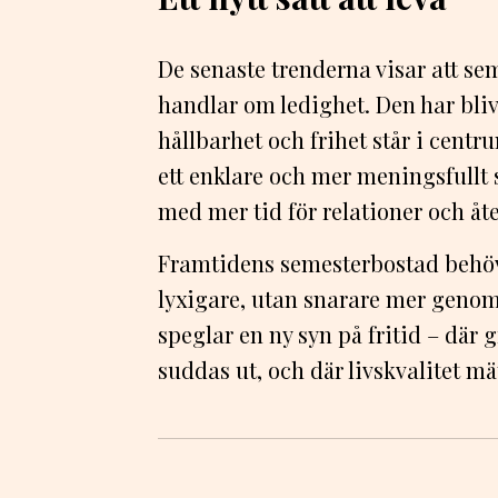
De senaste trenderna visar att se
handlar om ledighet. Den har blivi
hållbarhet och frihet står i cent
ett enklare och mer meningsfullt s
med mer tid för relationer och å
Framtidens semesterbostad behöver
lyxigare, utan snarare mer genomt
speglar en ny syn på fritid – där 
suddas ut, och där livskvalitet mä