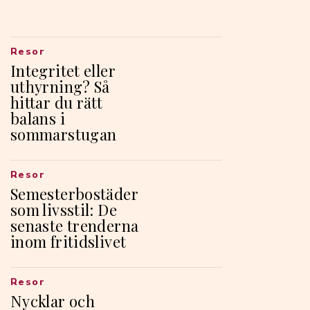
Resor
Integritet eller
uthyrning? Så
hittar du rätt
balans i
sommarstugan
Resor
Semesterbostäder
som livsstil: De
senaste trenderna
inom fritidslivet
Resor
Nycklar och