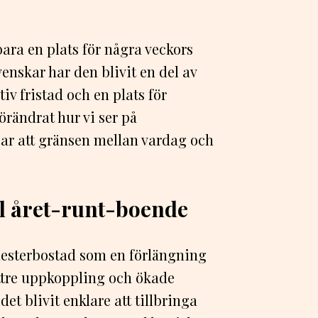
ara en plats för några veckors
nskar har den blivit en del av
tiv fristad och en plats för
rändrat hur vi ser på
sar att gränsen mellan vardag och
l året-runt-boende
semesterbostad som en förlängning
ttre uppkoppling och ökade
det blivit enklare att tillbringa