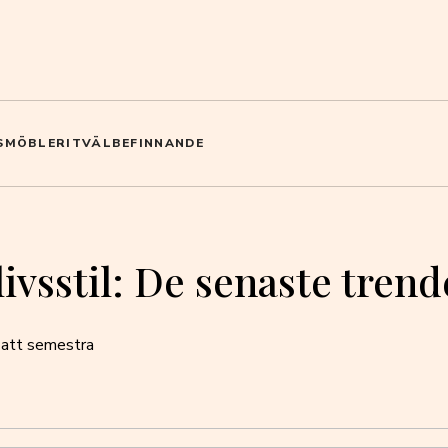
S
MÖBLER
IT
VÄLBEFINNANDE
vsstil: De senaste trende
t att semestra