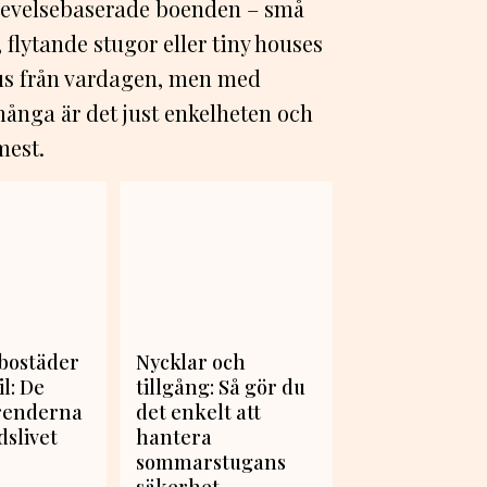
plevelsebaserade boenden – små
 flytande stugor eller tiny houses
aus från vardagen, men med
många är det just enkelheten och
mest.
bostäder
Nycklar och
il: De
tillgång: Så gör du
trenderna
det enkelt att
dslivet
hantera
sommarstugans