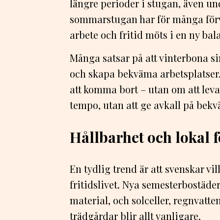
längre perioder i stugan, även un
sommarstugan har för många förva
arbete och fritid möts i en ny bal
Många satsar på att vinterbona si
och skapa bekväma arbetsplatser.
att komma bort – utan om att leva 
tempo, utan att ge avkall på bekv
Hållbarhet och lokal 
En tydlig trend är att svenskar vil
fritidslivet. Nya semesterbostäde
material, och solceller, regnvatt
trädgårdar blir allt vanligare.