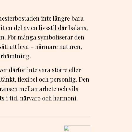
mesterbostaden inte längre bara
t en del av en livsstil där balans,
rum. För många symboliserar den
ätt att leva – närmare naturen,
terhämtning.
 därför inte vara större eller
änkt, flexibel och personlig. Den
gränsen mellan arbete och vila
ts i tid, närvaro och harmoni.