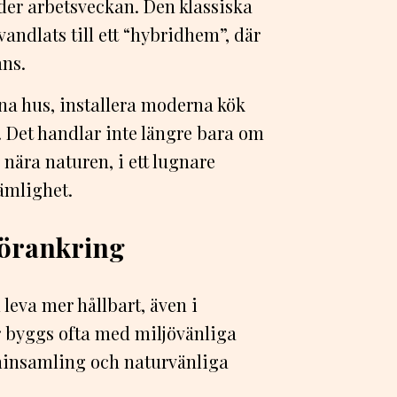
der arbetsveckan. Den klassiska
ndlats till ett “hybridhem”, där
ans.
na hus, installera moderna kök
 Det handlar inte längre bara om
nära naturen, i ett lugnare
ämlighet.
förankring
l leva mer hållbart, även i
r byggs ofta med miljövänliga
eninsamling och naturvänliga