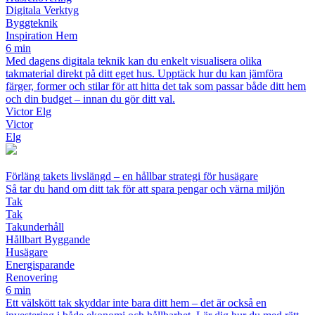
Digitala Verktyg
Byggteknik
Inspiration Hem
6 min
Med dagens digitala teknik kan du enkelt visualisera olika
takmaterial direkt på ditt eget hus. Upptäck hur du kan jämföra
färger, former och stilar för att hitta det tak som passar både ditt hem
och din budget – innan du gör ditt val.
Victor Elg
Victor
Elg
Förläng takets livslängd – en hållbar strategi för husägare
Så tar du hand om ditt tak för att spara pengar och värna miljön
Tak
Tak
Takunderhåll
Hållbart Byggande
Husägare
Energisparande
Renovering
6 min
Ett välskött tak skyddar inte bara ditt hem – det är också en