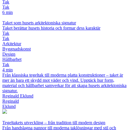
Tak
Tak
6 min
Taket som husets arkitektoniska signatur
Taket berättar husets historia och formar dess karaktär
Tak
Tak
Arkitektur
Byggnadskonst
Design
Hållbarhet
Tak
4 min
Från klassiska tegeltak till moderna platta konstruktioner – taket är
mer än bara ett skydd mot väder och vind. Upptäck hur form,
material och hållbarhet samverkar för att skapa husets arkitektoniska
signatur.
Reginald Eklund
Reginald
Eklund
Tegeltakets utveckling – från tradition till modern design
Från handslagna pannor till moderna taklösningar med stil och