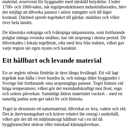
material, reserverat för byggnader med särskild betydelse. Under
1700- och 1800-talen, när tegelproduktionen industrialiserades, blev
det möjligt att tillverka pannor i större mängder och till lägre
kostnad. Därmed spreds tegeltaket till gårdar, stadshus och villor
över hela landet.
De klassiska enkupiga och tvåkupiga takpannorna, som fortfarande
präglar många svenska småhus, har sitt ursprung i denna period. De
tillverkades i lokala tegelbruk, ofta med lera från trakten, vilket gav
varje region sin egen nyans och karaktär.
Ett hållbart och levande material
En av teglets största fördelar är dess långa livslängd. Ett väl lagt
tegeltak kan hålla i över hundra år, och många äldre byggnader i
Sverige bär fortfarande sina ursprungliga pannor. Tegel bränns vid
höga temperaturer, vilket gör det motståndskraftigt mot frost, regn
och solens påverkan. Samtidigt åldras materialet vackert – med en
naturlig patina som ger taket liv och historia.
Tegel är dessutom ett naturmaterial, tillverkat av lera, vatten och eld.
Det är återvinningsbart och kräver relativt lite energi i underhåll,
vilket gör det till ett miljömässigt hållbart val i en tid då
byggbranschen strävar efter minskad klimatpåverkan.