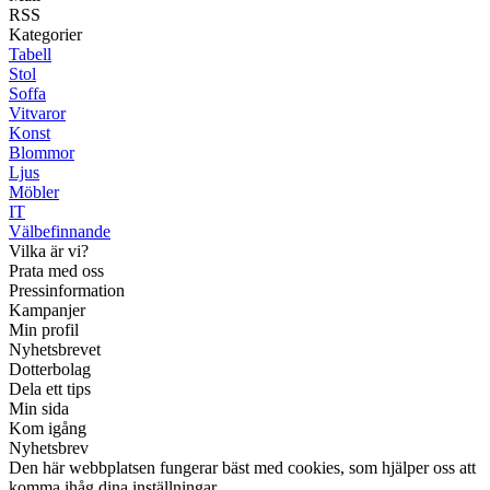
RSS
Kategorier
Tabell
Stol
Soffa
Vitvaror
Konst
Blommor
Ljus
Möbler
IT
Välbefinnande
Vilka är vi?
Prata med oss
Pressinformation
Kampanjer
Min profil
Nyhetsbrevet
Dotterbolag
Dela ett tips
Min sida
Kom igång
Nyhetsbrev
Den här webbplatsen fungerar bäst med cookies, som hjälper oss att
komma ihåg dina inställningar.