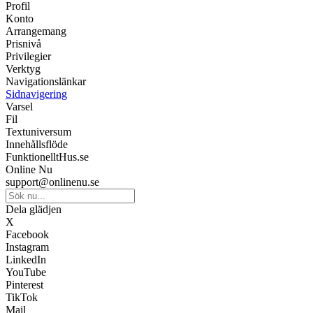
Profil
Konto
Arrangemang
Prisnivå
Privilegier
Verktyg
Navigationslänkar
Sidnavigering
Varsel
Fil
Textuniversum
Innehållsflöde
FunktionelltHus.se
Online Nu
support@onlinenu.se
Dela glädjen
X
Facebook
Instagram
LinkedIn
YouTube
Pinterest
TikTok
Mail