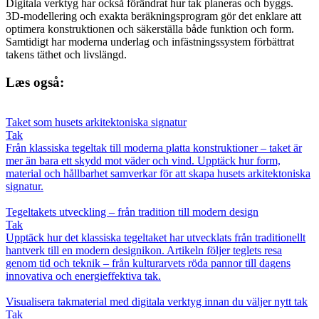
Digitala verktyg har också förändrat hur tak planeras och byggs.
3D-modellering och exakta beräkningsprogram gör det enklare att
optimera konstruktionen och säkerställa både funktion och form.
Samtidigt har moderna underlag och infästningssystem förbättrat
takens täthet och livslängd.
Læs også:
Taket som husets arkitektoniska signatur
Tak
Från klassiska tegeltak till moderna platta konstruktioner – taket är
mer än bara ett skydd mot väder och vind. Upptäck hur form,
material och hållbarhet samverkar för att skapa husets arkitektoniska
signatur.
Tegeltakets utveckling – från tradition till modern design
Tak
Upptäck hur det klassiska tegeltaket har utvecklats från traditionellt
hantverk till en modern designikon. Artikeln följer teglets resa
genom tid och teknik – från kulturarvets röda pannor till dagens
innovativa och energieffektiva tak.
Visualisera takmaterial med digitala verktyg innan du väljer nytt tak
Tak