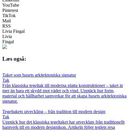
YouTube
Pinterest
TikTok
Mail
RSS
Livia Fingal
Livia
Fingal
Læs også:
Taket som husets arkitektoniska signatur
Tak
Från klassiska tegeltak till moderna platta konstruktioner – taket är
mer än bara ett skydd mot väder och vind. Upptäck hur form,
material och hållbarhet samverkar för att skapa husets arkitektoniska
signatur.
Tegeltakets utveckling – från tradition till modern design
Tak
Upptäck hur det klassiska tegeltaket har utvecklats från traditionellt
hantverk till en modern designikon. Artikeln följer teglets resa