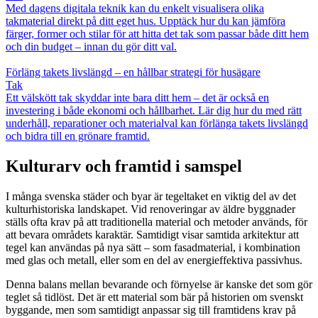
Med dagens digitala teknik kan du enkelt visualisera olika
takmaterial direkt på ditt eget hus. Upptäck hur du kan jämföra
färger, former och stilar för att hitta det tak som passar både ditt hem
och din budget – innan du gör ditt val.
Förläng takets livslängd – en hållbar strategi för husägare
Tak
Ett välskött tak skyddar inte bara ditt hem – det är också en
investering i både ekonomi och hållbarhet. Lär dig hur du med rätt
underhåll, reparationer och materialval kan förlänga takets livslängd
och bidra till en grönare framtid.
Kulturarv och framtid i samspel
I många svenska städer och byar är tegeltaket en viktig del av det
kulturhistoriska landskapet. Vid renoveringar av äldre byggnader
ställs ofta krav på att traditionella material och metoder används, för
att bevara områdets karaktär. Samtidigt visar samtida arkitektur att
tegel kan användas på nya sätt – som fasadmaterial, i kombination
med glas och metall, eller som en del av energieffektiva passivhus.
Denna balans mellan bevarande och förnyelse är kanske det som gör
teglet så tidlöst. Det är ett material som bär på historien om svenskt
byggande, men som samtidigt anpassar sig till framtidens krav på