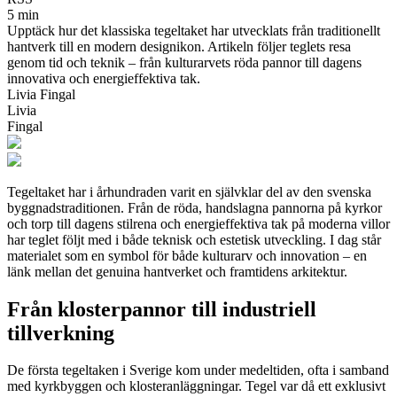
5 min
Upptäck hur det klassiska tegeltaket har utvecklats från traditionellt
hantverk till en modern designikon. Artikeln följer teglets resa
genom tid och teknik – från kulturarvets röda pannor till dagens
innovativa och energieffektiva tak.
Livia Fingal
Livia
Fingal
Tegeltaket har i århundraden varit en självklar del av den svenska
byggnadstraditionen. Från de röda, handslagna pannorna på kyrkor
och torp till dagens stilrena och energieffektiva tak på moderna villor
har teglet följt med i både teknisk och estetisk utveckling. I dag står
materialet som en symbol för både kulturarv och innovation – en
länk mellan det genuina hantverket och framtidens arkitektur.
Från klosterpannor till industriell
tillverkning
De första tegeltaken i Sverige kom under medeltiden, ofta i samband
med kyrkbyggen och klosteranläggningar. Tegel var då ett exklusivt