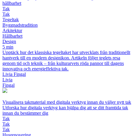
hållbarhet
Tak
Tak
Tegeltak
Byggnadstradition
Arkitektur
Hållbarhet
Design
5 min
Upptäck hur det klassiska tegeltaket har utvecklats från traditionellt
hantverk till en modern designikon. Artikeln följer teglets resa
genom tid och teknik – från kulturarvets röda pannor till dagens
innovativa och energieffektiva tak.
Livia Fingal
Livia
Fingal
Visualisera takmaterial med digitala verktyg innan du väljer nytt tak
Utforska hur digitala verktyg kan hjälpa dig att se ditt framtida tak
innan du bestämmer dig
Tak
Tak
Tak
Husrenovering