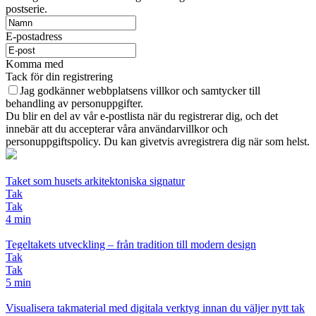
postserie.
E-postadress
Komma med
Tack för din registrering
Jag godkänner webbplatsens villkor och samtycker till
behandling av personuppgifter.
Du blir en del av vår e-postlista när du registrerar dig, och det
innebär att du accepterar våra användarvillkor och
personuppgiftspolicy. Du kan givetvis avregistrera dig när som helst.
Taket som husets arkitektoniska signatur
Tak
Tak
4 min
Tegeltakets utveckling – från tradition till modern design
Tak
Tak
5 min
Visualisera takmaterial med digitala verktyg innan du väljer nytt tak