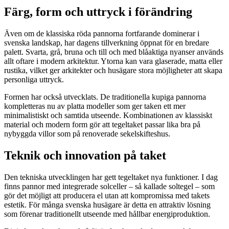
Färg, form och uttryck i förändring
Även om de klassiska röda pannorna fortfarande dominerar i
svenska landskap, har dagens tillverkning öppnat för en bredare
palett. Svarta, grå, bruna och till och med blåaktiga nyanser används
allt oftare i modern arkitektur. Ytorna kan vara glaserade, matta eller
rustika, vilket ger arkitekter och husägare stora möjligheter att skapa
personliga uttryck.
Formen har också utvecklats. De traditionella kupiga pannorna
kompletteras nu av platta modeller som ger taken ett mer
minimalistiskt och samtida utseende. Kombinationen av klassiskt
material och modern form gör att tegeltaket passar lika bra på
nybyggda villor som på renoverade sekelskifteshus.
Teknik och innovation på taket
Den tekniska utvecklingen har gett tegeltaket nya funktioner. I dag
finns pannor med integrerade solceller – så kallade soltegel – som
gör det möjligt att producera el utan att kompromissa med takets
estetik. För många svenska husägare är detta en attraktiv lösning
som förenar traditionellt utseende med hållbar energiproduktion.