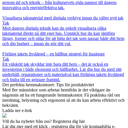
genom tid och teknik – från kulturarvets röda pannor till dagens
innovativa och energieffektiva tak.
Visualisera takmaterial med digitala verktyg innan du väljer nytt tak
Tak
Med dagens digitala teknik kan du enkelt visualisera olika
takmaterial direkt på ditt eget hus. Upptäck hur du kan jämföra
färger, former och stilar för att hitta det tak som passar både ditt hem
och din budget – innan du gör ditt val.
Förläng takets livslängd – en hållbar strategi för husägare
Tak
Ett välskött tak skyddar inte bara ditt hem – det är också en
investering i både ekonomi och hållbarhet. Lär dig hur du med rätt
underhåll, reparationer och materialval kan förlänga takets livslängd
och bidra till en grönare framtid.
Det perfekta hemmakontoret: Tips för produktivitet
Med fler människor som arbetar hemifrån är det viktigare än
någonsin att ha ett fungerande hemmakontor. Få praktiska råd om
inredning, belysning och ergonomi så att du kan arbeta effektivt och
bekvämt.
Ladda ner e-bok
Vill du ha nyheter från oss? Registrera dig här
Lär dig mer med ett klick - registrera dig för vår kostnadsfria e-