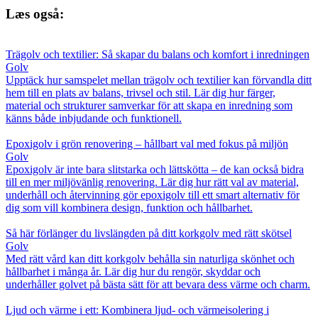
Læs også:
Trägolv och textilier: Så skapar du balans och komfort i inredningen
Golv
Upptäck hur samspelet mellan trägolv och textilier kan förvandla ditt
hem till en plats av balans, trivsel och stil. Lär dig hur färger,
material och strukturer samverkar för att skapa en inredning som
känns både inbjudande och funktionell.
Epoxigolv i grön renovering – hållbart val med fokus på miljön
Golv
Epoxigolv är inte bara slitstarka och lättskötta – de kan också bidra
till en mer miljövänlig renovering. Lär dig hur rätt val av material,
underhåll och återvinning gör epoxigolv till ett smart alternativ för
dig som vill kombinera design, funktion och hållbarhet.
Så här förlänger du livslängden på ditt korkgolv med rätt skötsel
Golv
Med rätt vård kan ditt korkgolv behålla sin naturliga skönhet och
hållbarhet i många år. Lär dig hur du rengör, skyddar och
underhåller golvet på bästa sätt för att bevara dess värme och charm.
Ljud och värme i ett: Kombinera ljud- och värmeisolering i