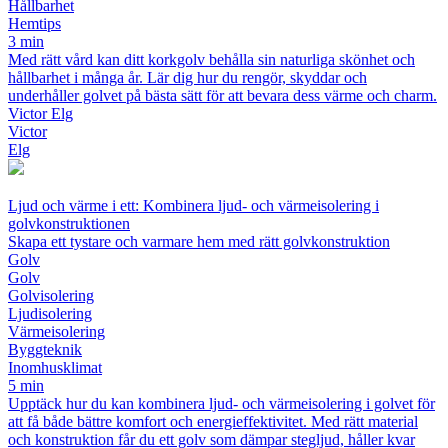
Hållbarhet
Hemtips
3 min
Med rätt vård kan ditt korkgolv behålla sin naturliga skönhet och
hållbarhet i många år. Lär dig hur du rengör, skyddar och
underhåller golvet på bästa sätt för att bevara dess värme och charm.
Victor Elg
Victor
Elg
Ljud och värme i ett: Kombinera ljud- och värmeisolering i
golvkonstruktionen
Skapa ett tystare och varmare hem med rätt golvkonstruktion
Golv
Golv
Golvisolering
Ljudisolering
Värmeisolering
Byggteknik
Inomhusklimat
5 min
Upptäck hur du kan kombinera ljud- och värmeisolering i golvet för
att få både bättre komfort och energieffektivitet. Med rätt material
och konstruktion får du ett golv som dämpar stegljud, håller kvar