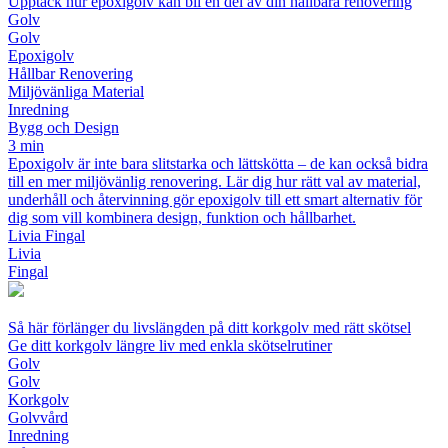
Upptäck hur epoxigolv kan bli en del av din hållbara renovering
Golv
Golv
Epoxigolv
Hållbar Renovering
Miljövänliga Material
Inredning
Bygg och Design
3 min
Epoxigolv är inte bara slitstarka och lättskötta – de kan också bidra
till en mer miljövänlig renovering. Lär dig hur rätt val av material,
underhåll och återvinning gör epoxigolv till ett smart alternativ för
dig som vill kombinera design, funktion och hållbarhet.
Livia Fingal
Livia
Fingal
Så här förlänger du livslängden på ditt korkgolv med rätt skötsel
Ge ditt korkgolv längre liv med enkla skötselrutiner
Golv
Golv
Korkgolv
Golvvård
Inredning