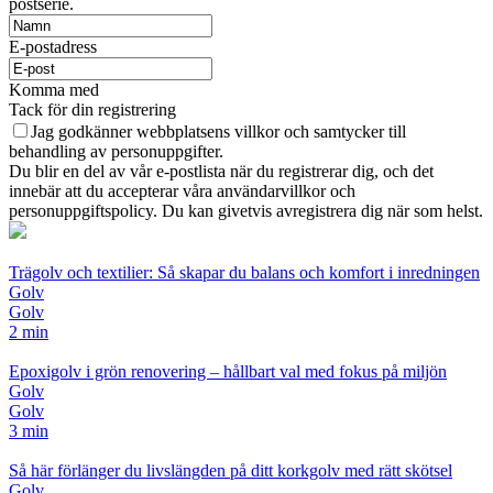
postserie.
E-postadress
Komma med
Tack för din registrering
Jag godkänner webbplatsens villkor och samtycker till
behandling av personuppgifter.
Du blir en del av vår e-postlista när du registrerar dig, och det
innebär att du accepterar våra användarvillkor och
personuppgiftspolicy. Du kan givetvis avregistrera dig när som helst.
Trägolv och textilier: Så skapar du balans och komfort i inredningen
Golv
Golv
2 min
Epoxigolv i grön renovering – hållbart val med fokus på miljön
Golv
Golv
3 min
Så här förlänger du livslängden på ditt korkgolv med rätt skötsel
Golv