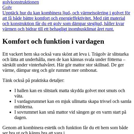
golvkonstruktionen
Golv
Upptäck hur du kan kombinera ljud- och värmeisolering i golvet för
att få både bättre komfort och energieffektivitet. Med rätt material
och konstruktion får du ett golv som dämpar stegljud, håller kvar
värmen och bidrar till ett behagligt inomhusklimat året runt.
Komfort och funktion i vardagen
Ett vackert hem ska också vara skönt att leva i. Trägolv är slitstarka
och lätta att underhålla, men de kan kännas svala under fötterna –
särskilt under vinterhalvåret. Här gör mattor stor skillnad. De ger
värme, dämpar steg och gör rummet mer ombonat.
Tänk också på praktiska detaljer:
I hallen kan en slitstark matta skydda golvet mot smuts och
väta.
I vardagsrummet kan en mjuk ullmatta skapa trivsel och samla
möblerna.
I sovrummet kan små mattor vid sängen ge en varm start på
dagen.
Genom att kombinera estetik och funktion får du ett hem som både
ser bra ut och känns bra att vara i.