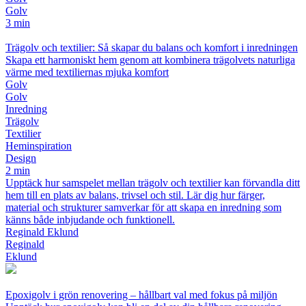
Golv
3 min
Trägolv och textilier: Så skapar du balans och komfort i inredningen
Skapa ett harmoniskt hem genom att kombinera trägolvets naturliga
värme med textiliernas mjuka komfort
Golv
Golv
Inredning
Trägolv
Textilier
Heminspiration
Design
2 min
Upptäck hur samspelet mellan trägolv och textilier kan förvandla ditt
hem till en plats av balans, trivsel och stil. Lär dig hur färger,
material och strukturer samverkar för att skapa en inredning som
känns både inbjudande och funktionell.
Reginald Eklund
Reginald
Eklund
Epoxigolv i grön renovering – hållbart val med fokus på miljön