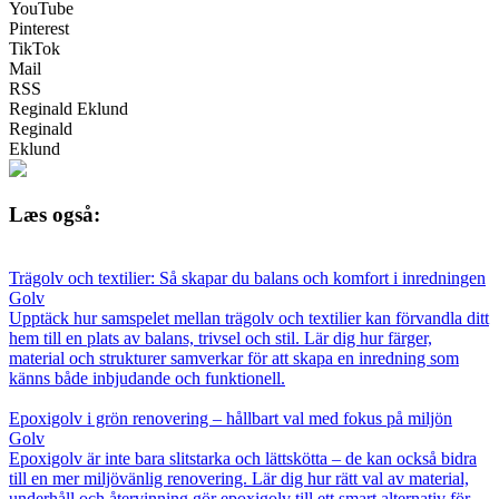
YouTube
Pinterest
TikTok
Mail
RSS
Reginald Eklund
Reginald
Eklund
Læs også:
Trägolv och textilier: Så skapar du balans och komfort i inredningen
Golv
Upptäck hur samspelet mellan trägolv och textilier kan förvandla ditt
hem till en plats av balans, trivsel och stil. Lär dig hur färger,
material och strukturer samverkar för att skapa en inredning som
känns både inbjudande och funktionell.
Epoxigolv i grön renovering – hållbart val med fokus på miljön
Golv
Epoxigolv är inte bara slitstarka och lättskötta – de kan också bidra
till en mer miljövänlig renovering. Lär dig hur rätt val av material,
underhåll och återvinning gör epoxigolv till ett smart alternativ för