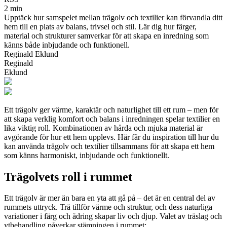
2 min
Upptäck hur samspelet mellan trägolv och textilier kan förvandla ditt
hem till en plats av balans, trivsel och stil. Lär dig hur färger,
material och strukturer samverkar för att skapa en inredning som
känns både inbjudande och funktionell.
Reginald Eklund
Reginald
Eklund
Ett trägolv ger värme, karaktär och naturlighet till ett rum – men för
att skapa verklig komfort och balans i inredningen spelar textilier en
lika viktig roll. Kombinationen av hårda och mjuka material är
avgörande för hur ett hem upplevs. Här får du inspiration till hur du
kan använda trägolv och textilier tillsammans för att skapa ett hem
som känns harmoniskt, inbjudande och funktionellt.
Trägolvets roll i rummet
Ett trägolv är mer än bara en yta att gå på – det är en central del av
rummets uttryck. Trä tillför värme och struktur, och dess naturliga
variationer i färg och ådring skapar liv och djup. Valet av träslag och
ytbehandling påverkar stämningen i rummet: