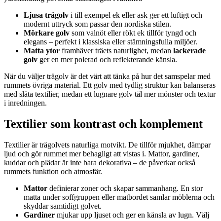
Ljusa trägolv
i till exempel ek eller ask ger ett luftigt och
modernt uttryck som passar den nordiska stilen.
Mörkare golv
som valnöt eller rökt ek tillför tyngd och
elegans – perfekt i klassiska eller stämningsfulla miljöer.
Matta ytor
framhäver träets naturlighet, medan
lackerade
golv
ger en mer polerad och reflekterande känsla.
När du väljer trägolv är det värt att tänka på hur det samspelar med
rummets övriga material. Ett golv med tydlig struktur kan balanseras
med släta textilier, medan ett lugnare golv tål mer mönster och textur
i inredningen.
Textilier som kontrast och komplement
Textilier är trägolvets naturliga motvikt. De tillför mjukhet, dämpar
ljud och gör rummet mer behagligt att vistas i. Mattor, gardiner,
kuddar och plädar är inte bara dekorativa – de påverkar också
rummets funktion och atmosfär.
Mattor
definierar zoner och skapar sammanhang. En stor
matta under soffgruppen eller matbordet samlar möblerna och
skyddar samtidigt golvet.
Gardiner
mjukar upp ljuset och ger en känsla av lugn. Välj