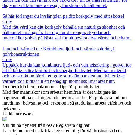
dig som vill kombinera design, funktion och hållbarhet.
Så här förlänger du livslängden på ditt korkgolv med rätt skötsel
Golv
Med rätt vård kan ditt korkgolv behålla sin naturliga skönhet och
hållbarhet i många år. Lär dig hur du rengör, skyddar och
underhåller golvet på bästa sätt för att bevara dess värme och charm.
Ljud och värme i ett: Kombinera ljud- och värmeisolering i
golvkonstruktionen
Golv
Upptäck hur du kan kombinera ljud- och värmeisolering i golvet för
att få både bättre komfort och energieffektivitet. Med rätt material
och konstruktion får du ett golv som dämpar stegljud, håller kvar
värmen och bidrar till ett behagligt inomhusklimat året runt.
Det perfekta hemmakontoret: Tips för produktivitet
Med fler människor som arbetar hemifrån är det viktigare än
någonsin att ha ett fungerande hemmakontor. Få praktiska råd om
inredning, belysning och ergonomi så att du kan arbeta effektivt och
bekvämt.
Ladda ner e-bok
Vill du ha nyheter från oss? Registrera dig här
Lär dig mer med ett klick - registrera dig för vår kostnadsfria e-