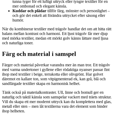
tunna tyger för ett luftigt uttryck eller tyngre textilier för en
mer ombonad och elegant känsla.
Kuddar och plädar
tillför färg, mönster och personlighet –
och gör det enkelt att förändra uttrycket efter säsong eller
humör.
När du kombinerar textilier med trägolv handlar det om att hitta rätt
balans mellan kontrast och harmoni. Ett ljust trägolv får mer djup
med mörka textilier, medan ett mörkt golv känns lättare med ljusa
och naturliga toner.
Färg och material i samspel
Färger och material påverkar varandra mer än man tror. Ett trägolv
med varma undertoner i gyllene eller rödaktiga nyanser passar fint
ihop med textilier i beige, terrakotta eller olivgrönt. Har golvet
däremot en kallare ton, som vitpigmenterad ek, kan grå, blå och
sandfärgade textilier skapa en harmonisk helhet.
Tänk också på materialkontraster. Ull, linne och bomull ger en
naturlig och taktil känsla som samspelar vackert med träets struktur.
Vill du skapa ett mer modernt uttryck kan du komplettera med glas,
metall eller sten – men låt textilierna vara det element som binder
ihop helheten.