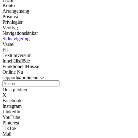
Konto
Arrangemang
Prisnivå
Privilegier
Verktyg
Navigationslänkar
Sidnavigering
Varsel
Fil
Textuniversum
Innehållsflöde
FunktionelltHus.se
Online Nu
support@onlinenu.se
Dela glädjen
X
Facebook
Instagram
LinkedIn
YouTube
Pinterest
TikTok
Mail