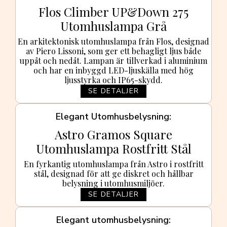
Flos Climber UP&Down 275
Utomhuslampa Grå
En arkitektonisk utomhuslampa från Flos, designad
av Piero Lissoni, som ger ett behagligt ljus både
uppåt och nedåt. Lampan är tillverkad i aluminium
och har en inbyggd LED-ljuskälla med hög
ljusstyrka och IP65-skydd.
SE DETALJER
Elegant Utomhusbelysning
Astro Gramos Square
Utomhuslampa Rostfritt Stål
En fyrkantig utomhuslampa från Astro i rostfritt
stål, designad för att ge diskret och hållbar
belysning i utomhusmiljöer.
SE DETALJER
Elegant utomhusbelysning