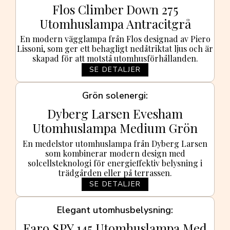
Flos Climber Down 275
Utomhuslampa Antracitgrå
En modern vägglampa från Flos designad av Piero
Lissoni, som ger ett behagligt nedåtriktat ljus och är
skapad för att motstå utomhusförhållanden.
SE DETALJER
Grön solenergi
Dyberg Larsen Evesham
Utomhuslampa Medium Grön
En medelstor utomhuslampa från Dyberg Larsen
som kombinerar modern design med
solcellsteknologi för energieffektiv belysning i
trädgården eller på terrassen.
SE DETALJER
Elegant utomhusbelysning
Faro SPY 145 Utomhuslampa Med