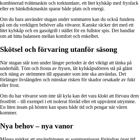
kombinerad tvättmaskin och torktumlare, ett litet kylskåp med frysfack
eller en bänkdiskmaskin sparar både plats och energi.
Om du bara använder stugan under sommaren kan du också fundera
på om du verkligen behöver alla vitvaror. Kanske räcker det med ett
litet kylskåp och en gasolgrill i stället för en fullstor spis. Det handlar
om att hitta balansen mellan komfort och enkelhet.
Skötsel och förvaring utanför säsong
När stugan står tom under längre perioder är det viktigt att tänka på
underhåll. Töm och frosta av frysen, låt kylskåpsdörren stå på glänt
och stäng av strömmen till apparater som inte ska användas. Det
förlänger livslängden och minskar risken för skador orsakade av fukt
eller frost.
Om du har vitvaror som inte tål kyla kan det vara klokt att förvara dem
frostfritt – till exempel i ett isolerat förråd eller ett uppvärmt utrymme.
En liten insats på hösten kan spara både tid och pengar när våren
kommer.
Nya behov – nya vanor
Många märker att användningen av sommarstugan förändras över tid.