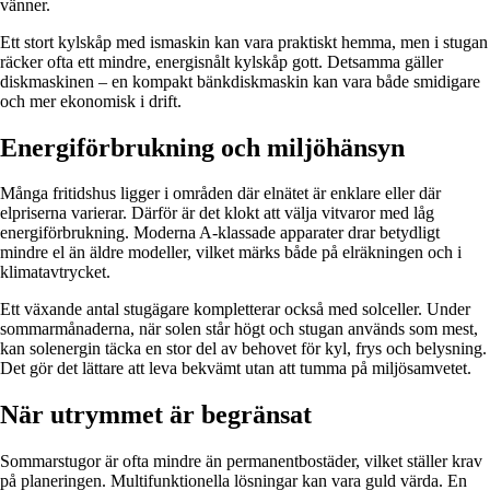
vänner.
Ett stort kylskåp med ismaskin kan vara praktiskt hemma, men i stugan
räcker ofta ett mindre, energisnålt kylskåp gott. Detsamma gäller
diskmaskinen – en kompakt bänkdiskmaskin kan vara både smidigare
och mer ekonomisk i drift.
Energiförbrukning och miljöhänsyn
Många fritidshus ligger i områden där elnätet är enklare eller där
elpriserna varierar. Därför är det klokt att välja vitvaror med låg
energiförbrukning. Moderna A-klassade apparater drar betydligt
mindre el än äldre modeller, vilket märks både på elräkningen och i
klimatavtrycket.
Ett växande antal stugägare kompletterar också med solceller. Under
sommarmånaderna, när solen står högt och stugan används som mest,
kan solenergin täcka en stor del av behovet för kyl, frys och belysning.
Det gör det lättare att leva bekvämt utan att tumma på miljösamvetet.
När utrymmet är begränsat
Sommarstugor är ofta mindre än permanentbostäder, vilket ställer krav
på planeringen. Multifunktionella lösningar kan vara guld värda. En