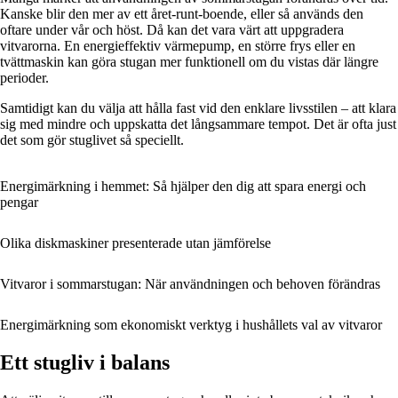
Kanske blir den mer av ett året-runt-boende, eller så används den
oftare under vår och höst. Då kan det vara värt att uppgradera
vitvarorna. En energieffektiv värmepump, en större frys eller en
tvättmaskin kan göra stugan mer funktionell om du vistas där längre
perioder.
Samtidigt kan du välja att hålla fast vid den enklare livsstilen – att klara
sig med mindre och uppskatta det långsammare tempot. Det är ofta just
det som gör stuglivet så speciellt.
Energimärkning i hemmet: Så hjälper den dig att spara energi och
pengar
Olika diskmaskiner presenterade utan jämförelse
Vitvaror i sommarstugan: När användningen och behoven förändras
Energimärkning som ekonomiskt verktyg i hushållets val av vitvaror
Ett stugliv i balans