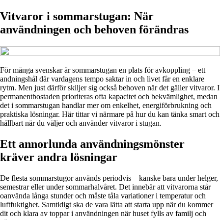
Vitvaror i sommarstugan: När
användningen och behoven förändras
För många svenskar är sommarstugan en plats för avkoppling – ett
andningshål där vardagens tempo saktar in och livet får en enklare
rytm. Men just därför skiljer sig också behoven när det gäller vitvaror. I
permanentbostaden prioriteras ofta kapacitet och bekvämlighet, medan
det i sommarstugan handlar mer om enkelhet, energiförbrukning och
praktiska lösningar. Här tittar vi närmare på hur du kan tänka smart och
hållbart när du väljer och använder vitvaror i stugan.
Ett annorlunda användningsmönster
kräver andra lösningar
De flesta sommarstugor används periodvis – kanske bara under helger,
semestrar eller under sommarhalvåret. Det innebär att vitvarorna står
oanvända långa stunder och måste tåla variationer i temperatur och
luftfuktighet. Samtidigt ska de vara lätta att starta upp när du kommer
dit och klara av toppar i användningen när huset fylls av familj och