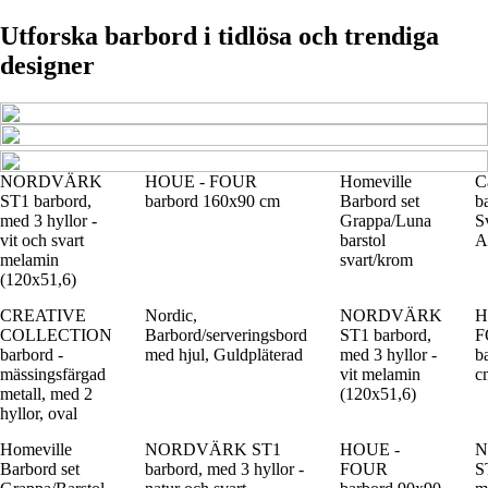
Utforska barbord i tidlösa och trendiga
designer
NORDVÄRK
HOUE - FOUR
Homeville
C
ST1 barbord,
barbord 160x90 cm
Barbord set
b
med 3 hyllor -
Grappa/Luna
Sv
vit och svart
barstol
A
melamin
svart/krom
(120x51,6)
CREATIVE
Nordic,
NORDVÄRK
H
COLLECTION
Barbord/serveringsbord
ST1 barbord,
F
barbord -
med hjul, Guldpläterad
med 3 hyllor -
b
mässingsfärgad
vit melamin
c
metall, med 2
(120x51,6)
hyllor, oval
Homeville
NORDVÄRK ST1
HOUE -
N
Barbord set
barbord, med 3 hyllor -
FOUR
S