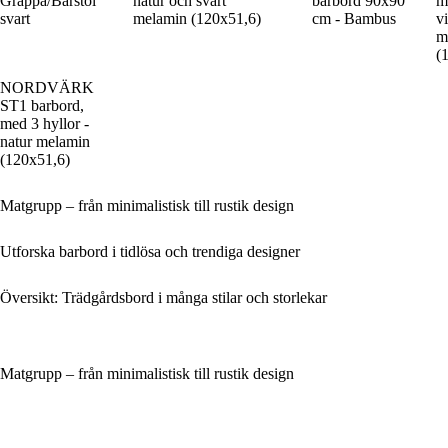
Grappa/Barstol
natur och svart
barbord 90x90
m
svart
melamin (120x51,6)
cm - Bambus
v
m
(
NORDVÄRK
ST1 barbord,
med 3 hyllor -
natur melamin
(120x51,6)
Matgrupp – från minimalistisk till rustik design
Utforska barbord i tidlösa och trendiga designer
Översikt: Trädgårdsbord i många stilar och storlekar
Matgrupp – från minimalistisk till rustik design